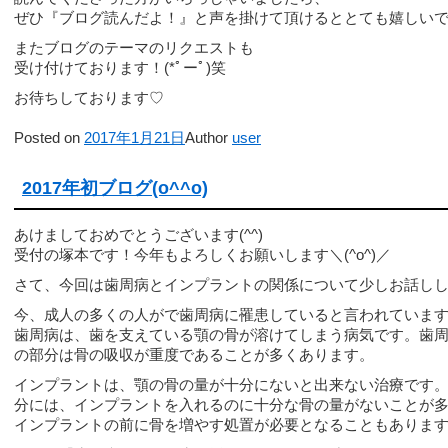
ぜひ『ブログ読んだよ！』と声を掛けて頂けるととても嬉しい
またブログのテーマのリクエストも
受け付けております！(*ﾟーﾟ)笑
お待ちしております♡
Posted on
2017年1月21日
Author
user
2017年初ブログ(o^^o)
あけましておめでとうございます(^^)
受付の塚本です！今年もよろしくお願いします＼(^o^)／
さて、今回は歯周病とインプラントの関係について少しお話し
今、成人の多くの人がで歯周病に罹患していると言われていま
歯周病は、歯を支えている顎の骨が溶けてしまう病気です。歯
の部分は骨の吸収が重度であることが多くあります。
インプラントは、顎の骨の量が十分にないと出来ない治療です
分には、インプラントを入れるのに十分な骨の量がないことが
インプラントの前に骨を増やす処置が必要となることもありま