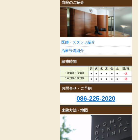
当院のご紹介
医師・スタッフ紹介
治療設備紹介
診療時間
月
火
水
木
金
土
日/祝
●
●
●
●
●
●
休
●
●
●
●
●
●
休
お問合せ・ご予約
086-225-2020
来院方法・地図