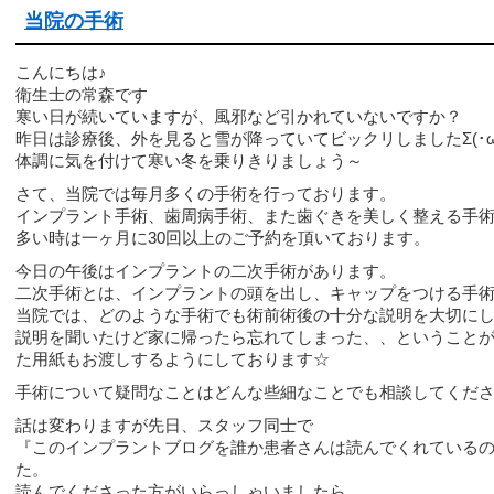
当院の手術
こんにちは♪
衛生士の常森です
寒い日が続いていますが、風邪など引かれていないですか？
昨日は診療後、外を見ると雪が降っていてビックリしましたΣ(･ω･
体調に気を付けて寒い冬を乗りきりましょう～
さて、当院では毎月多くの手術を行っております。
インプラント手術、歯周病手術、また歯ぐきを美しく整える手
多い時は一ヶ月に30回以上のご予約を頂いております。
今日の午後はインプラントの二次手術があります。
二次手術とは、インプラントの頭を出し、キャップをつける手
当院では、どのような手術でも術前術後の十分な説明を大切に
説明を聞いたけど家に帰ったら忘れてしまった、、ということ
た用紙もお渡しするようにしております☆
手術について疑問なことはどんな些細なことでも相談してくだ
話は変わりますが先日、スタッフ同士で
『このインプラントブログを誰か患者さんは読んでくれている
た。
読んでくださった方がいらっしゃいましたら、