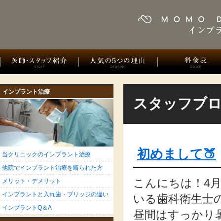
インプラント治療
スタッフブ
初めまして🍑
当クリニックのインプラント治療
他院でインプラント治療を断られた方
こんにちは！4月か
メリット・デメリット
インプラントと入れ歯・ブリッジの違い
いる歯科衛生士
インプラントQ＆A
昼間はすっかり