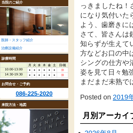
当院のご紹介
っきましたね！
になり気付いた
よう、歯磨きに
さて、皆さんは
医師・スタッフ紹介
知らずが生えて
治療設備紹介
方などお口の中
診療時間
シングの仕方や
月
火
水
木
金
土
日/祝
●
●
●
●
●
●
休
姿を見て日々勉
●
●
●
●
●
●
休
まだまだ未熟で
お問合せ・ご予約
086-225-2020
Posted on
2019
来院方法・地図
月別アーカイ