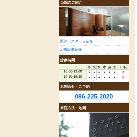
当院のご紹介
医師・スタッフ紹介
治療設備紹介
診療時間
月
火
水
木
金
土
日/祝
●
●
●
●
●
●
休
●
●
●
●
●
●
休
お問合せ・ご予約
086-225-2020
来院方法・地図